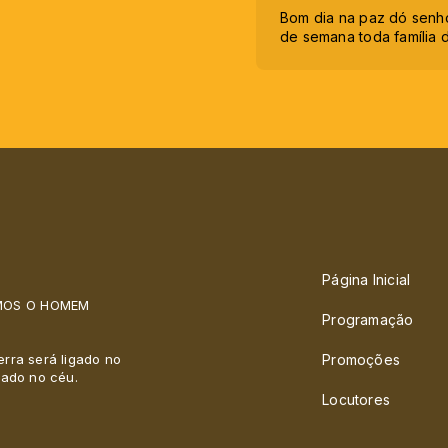
Bom dia na paz dó senhor
de semana toda família 
Página Inicial
AMOS O HOMEM
Programação
erra será ligado no
Promoções
gado no céu.
Locutores