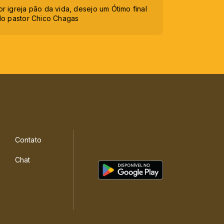
 igreja pão da vida, desejo um Ótimo final
do pastor Chico Chagas
Contato
Chat