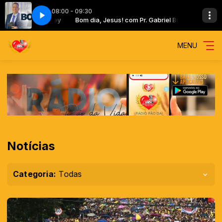
08:00 - 09:30
 (DVD No Caminho do Milagre)
 Pr. Gabriel Butley
Bom dia, Jesus! com Pr. Gabriel Butley
Davi Sacer - Deus de Promessas (DVD No 
MENU
Notícias
Categoria:
Todas